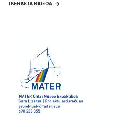
bidalketa
IKERKETA BIDEOA