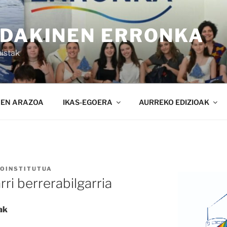
NDAKINEN ERRONKA
istak
NEN ARAZOA
IKAS-EGOERA
AURREKO EDIZIOAK
ZOINSTITUTUA
ri berrerabilgarria
ak