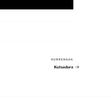
HURRENGOA
Hurrengo
bidalketa
Kutsadura