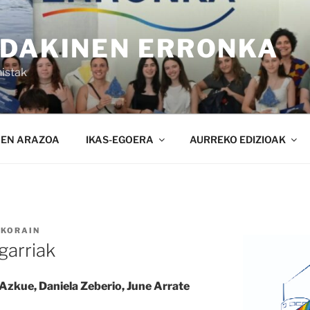
NDAKINEN ERRONKA
istak
NEN ARAZOA
IKAS-EGOERA
AURREKO EDIZIOAK
KORAIN
garriak
 Azkue, Daniela Zeberio, June Arrate