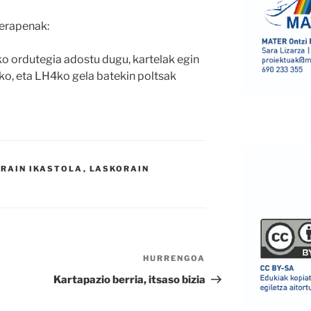
rerapenak:
eko ordutegia adostu dugu, kartelak egin
ko, eta LH4ko gela batekin poltsak
RAIN IKASTOLA
,
LASKORAIN
HURRENGOA
Hurrengo
bidalketa
Kartapazio berria, itsaso bizia