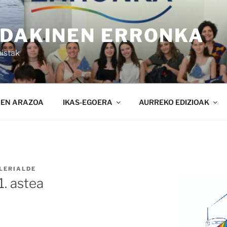
NDAKINEN ERRONKA
istak
NEN ARAZOA
IKAS-EGOERA
AURREKO EDIZIOAK
LERIALDE
1. astea