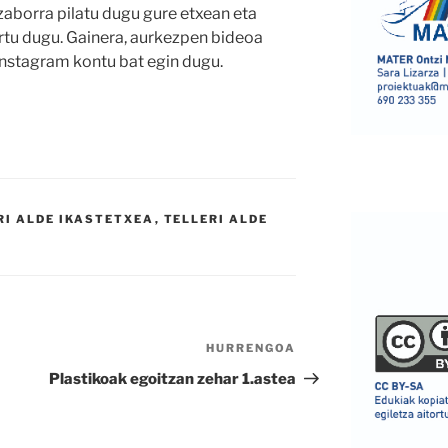
zaborra pilatu dugu gure etxean eta
rtu dugu. Gainera, aurkezpen bideoa
instagram kontu bat egin dugu.
RI ALDE IKASTETXEA
,
TELLERI ALDE
HURRENGOA
Hurrengo
bidalketa
Plastikoak egoitzan zehar 1.astea