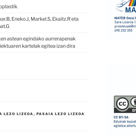
oplastik
ar.B, Eneko.J, Markel.S, Ekaitz.R eta
at.G
en astean egindako aurrerapenak
iektuaren kartelak egitea izan dira
A LEZO LIZEOA
,
PASAIA LEZO LIZEOA