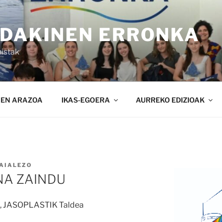
NDAKINEN ERRONKA
istak
NEN ARAZOA
IKAS-EGOERA
AURREKO EDIZIOAK
AIALEZO
NA ZAINDU
, JASOPLASTIK Taldea