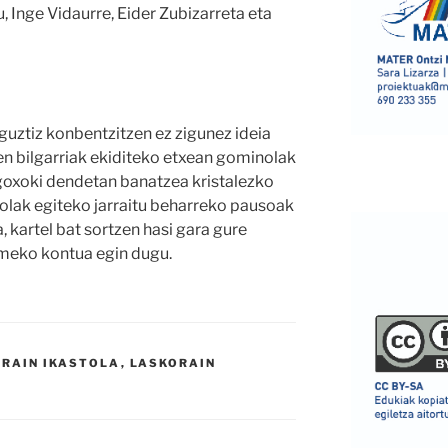
, Inge Vidaurre, Eider Zubizarreta eta
guztiz konbentzitzen ez zigunez ideia
ien bilgarriak ekiditeko etxean gominolak
 goxoki dendetan banatzea kristalezko
olak egiteko jarraitu beharreko pausoak
, kartel bat sortzen hasi gara gure
ameko kontua egin dugu.
RAIN IKASTOLA
,
LASKORAIN