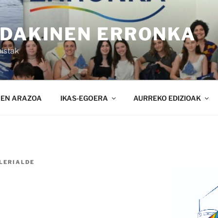
NDAKINEN ERRONKA
istak
NEN ARAZOA
IKAS-EGOERA
AURREKO EDIZIOAK
LERIALDE