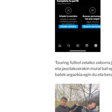
Touring futbol zelaiko zaborra
eta jasotakoerakin mural bat e
batek argazkia egin du eta berai