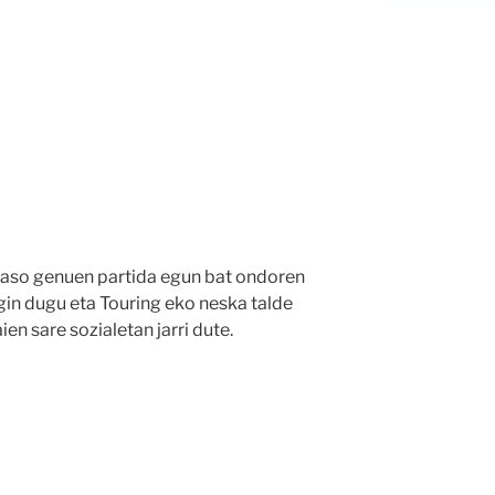
 jaso genuen partida egun bat ondoren
gin dugu eta Touring eko neska talde
en sare sozialetan jarri dute.