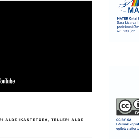
RI ALDE IKASTETXEA
,
TELLERI ALDE