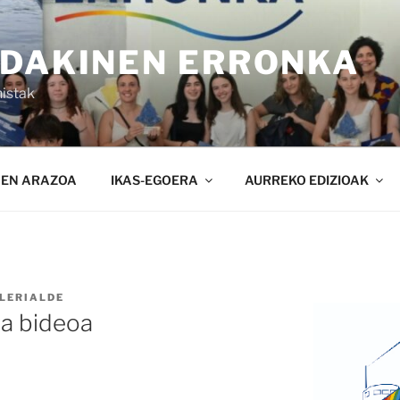
NDAKINEN ERRONKA
istak
NEN ARAZOA
IKAS-EGOERA
AURREKO EDIZIOAK
LERIALDE
a bideoa