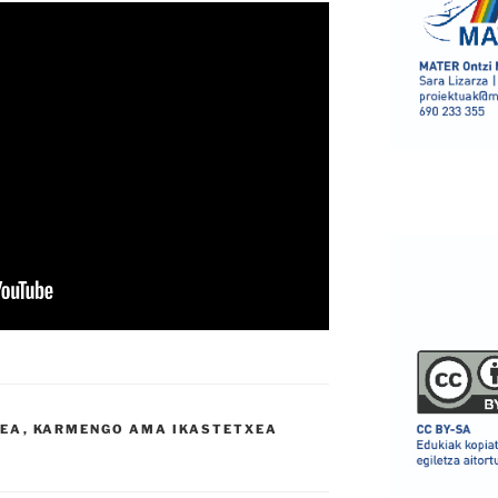
XEA
,
KARMENGO AMA IKASTETXEA