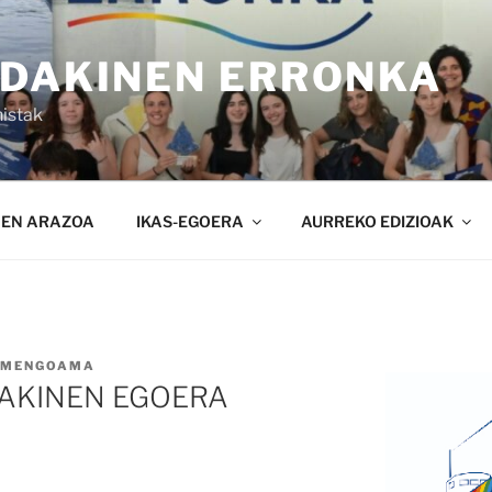
NDAKINEN ERRONKA
istak
NEN ARAZOA
IKAS-EGOERA
AURREKO EDIZIOAK
RMENGOAMA
AKINEN EGOERA