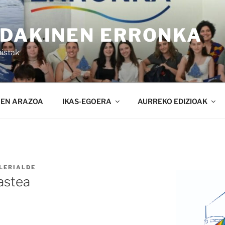
NDAKINEN ERRONKA
istak
NEN ARAZOA
IKAS-EGOERA
AURREKO EDIZIOAK
LERIALDE
 astea