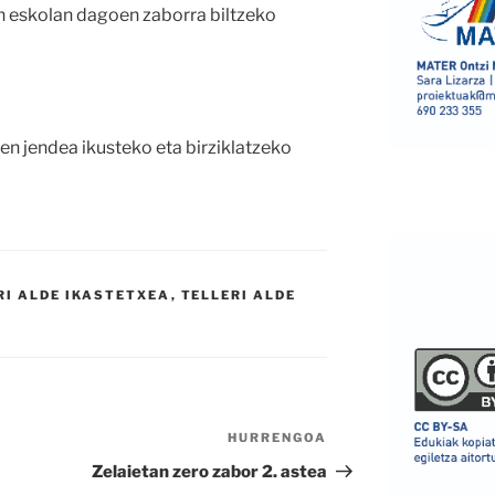
n eskolan dagoen zaborra biltzeko
iten jendea ikusteko eta birziklatzeko
RI ALDE IKASTETXEA
,
TELLERI ALDE
HURRENGOA
Hurrengo
bidalketa
Zelaietan zero zabor 2. astea