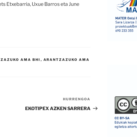
ets Etxebarria, Uxue Barros eta June
ZAZUKO AMA BHI
,
ARANTZAZUKO AMA
HURRENGOA
Hurrengo
bidalketa
EKOTIPEX AZKEN SARRERA