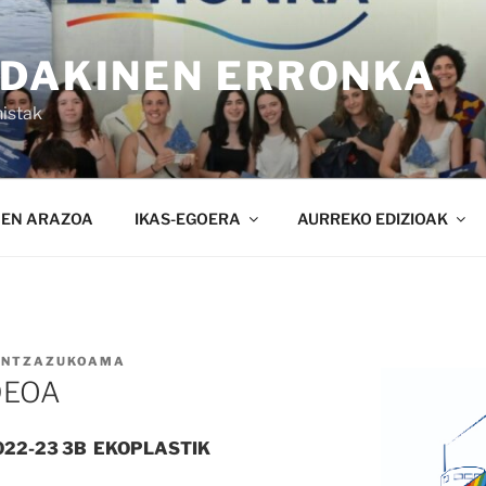
NDAKINEN ERRONKA
istak
NEN ARAZOA
IKAS-EGOERA
AURREKO EDIZIOAK
ANTZAZUKOAMA
DEOA
22-23 3B EKOPLASTIK