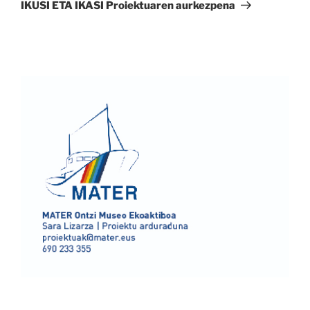
bidalketa
IKUSI ETA IKASI Proiektuaren aurkezpena