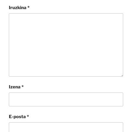
Iruzkina
*
Izena
*
E-posta
*