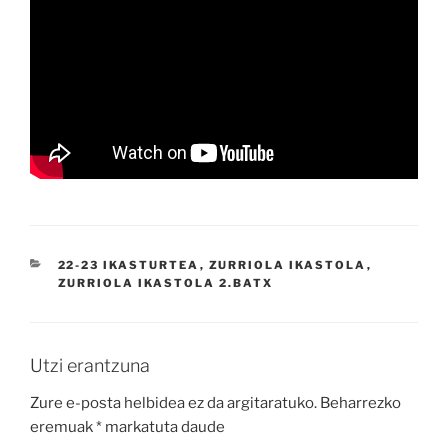
KATEGORIAK
22-23 IKASTURTEA
,
ZURRIOLA IKASTOLA
,
ZURRIOLA IKASTOLA 2.BATX
Utzi erantzuna
Zure e-posta helbidea ez da argitaratuko.
Beharrezko
eremuak
*
markatuta daude