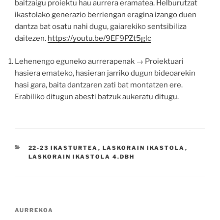
baitzaigu proiektu hau aurrera eramatea. Helburutzat
ikastolako generazio berriengan eragina izango duen
dantza bat osatu nahi dugu, gaiarekiko sentsibiliza
daitezen.
https://youtu.be/9EF9PZt5glc
Lehenengo eguneko aurrerapenak → Proiektuari
hasiera emateko, hasieran jarriko dugun bideoarekin
hasi gara, baita dantzaren zati bat montatzen ere.
Erabiliko ditugun abesti batzuk aukeratu ditugu.
KATEGORIAK
22-23 IKASTURTEA
,
LASKORAIN IKASTOLA
,
LASKORAIN IKASTOLA 4.DBH
Bidalketetan
Aurreko
AURREKOA
zehar