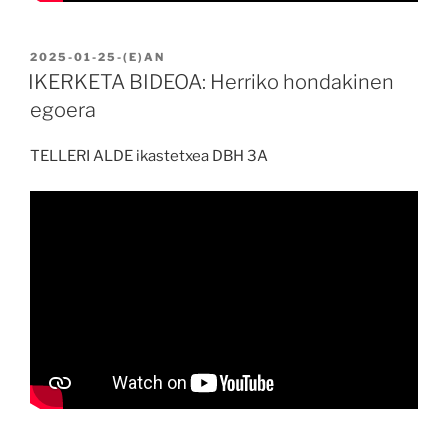
BIDALIA
2025-01-25
-(E)AN
IKERKETA BIDEOA: Herriko hondakinen
egoera
TELLERI ALDE ikastetxea DBH 3A