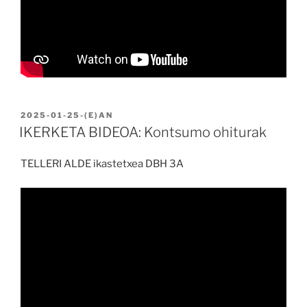
BIDALIA
2025-01-25
-(E)AN
IKERKETA BIDEOA: Kontsumo ohiturak
TELLERI ALDE ikastetxea DBH 3A