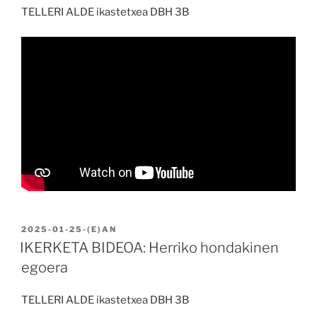
TELLERI ALDE ikastetxea DBH 3B
BIDALIA
2025-01-25
-(E)AN
IKERKETA BIDEOA: Herriko hondakinen
egoera
TELLERI ALDE ikastetxea DBH 3B