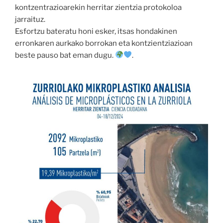
kontzentrazioarekin herritar zientzia protokoloa
jarraituz.
Esfortzu bateratu honi esker, itsas hondakinen
erronkaren aurkako borrokan eta kontzientziazioan
beste pauso bat eman dugu.
.