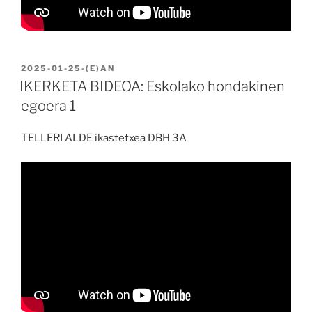
BIDALIA
2025-01-25
-(E)AN
IKERKETA BIDEOA: Eskolako hondakinen
egoera 1
TELLERI ALDE ikastetxea DBH 3A