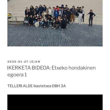
BIDALIA
2025-01-27
-(E)AN
IKERKETA BIDEOA: Etxeko hondakinen
egoera 1
TELLERI ALDE ikastetxea DBH 3A