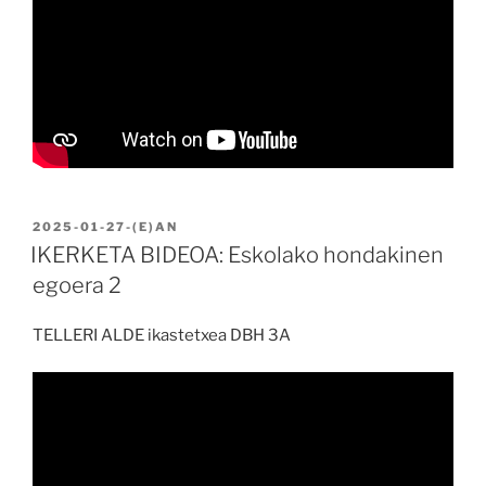
BIDALIA
2025-01-27
-(E)AN
IKERKETA BIDEOA: Eskolako hondakinen
egoera 2
TELLERI ALDE ikastetxea DBH 3A