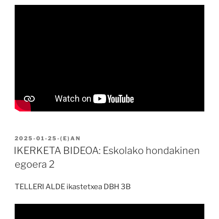
BIDALIA
2025-01-25
-(E)AN
IKERKETA BIDEOA: Eskolako hondakinen
egoera 2
TELLERI ALDE ikastetxea DBH 3B