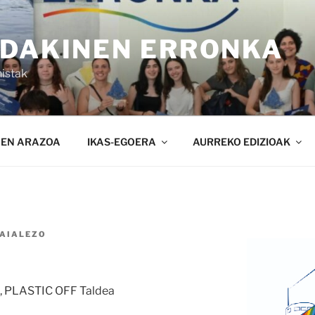
NDAKINEN ERRONKA
istak
NEN ARAZOA
IKAS-EGOERA
AURREKO EDIZIOAK
AIALEZO
 PLASTIC OFF Taldea