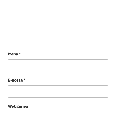
Izena
*
E-posta
*
Webgunea