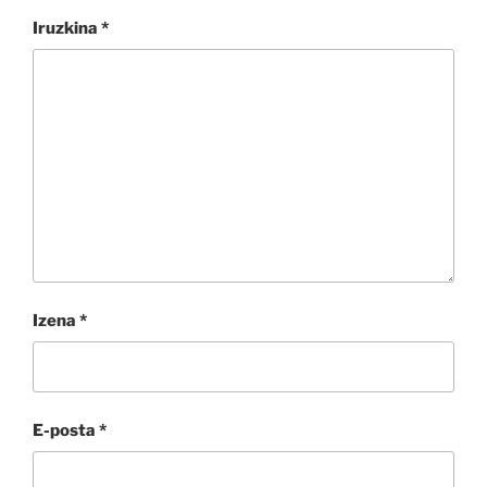
Iruzkina
*
Izena
*
E-posta
*