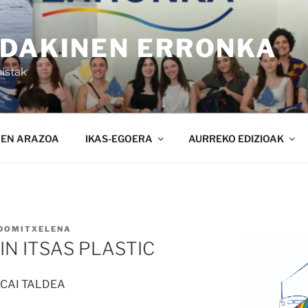
NDAKINEN ERRONKA
istak
NEN ARAZOA
IKAS-EGOERA
AURREKO EDIZIOAK
DOMITXELENA
N ITSAS PLASTIC
ECAI TALDEA