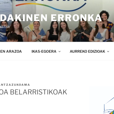
NDAKINEN ERRONKA
istak
NEN ARAZOA
IKAS-EGOERA
AURREKO EDIZIOAK
ANTZAZUKOAMA
OA BELARRISTIKOAK