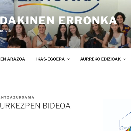
NDAKINEN ERRONKA
istak
NEN ARAZOA
IKAS-EGOERA
AURREKO EDIZIOAK
ANTZAZUKOAMA
URKEZPEN BIDEOA