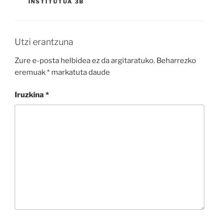
INSTITUTUA 3B
Utzi erantzuna
Zure e-posta helbidea ez da argitaratuko.
Beharrezko
eremuak
*
markatuta daude
Iruzkina
*