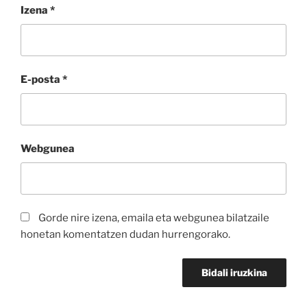
Izena
*
E-posta
*
Webgunea
Gorde nire izena, emaila eta webgunea bilatzaile
honetan komentatzen dudan hurrengorako.