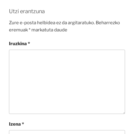
Utzi erantzuna
Zure e-posta helbidea ez da argitaratuko.
Beharrezko
eremuak
*
markatuta daude
Iruzkina
*
Izena
*