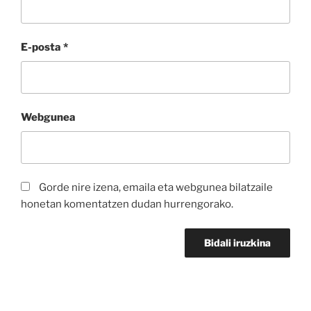
E-posta
*
Webgunea
Gorde nire izena, emaila eta webgunea bilatzaile
honetan komentatzen dudan hurrengorako.