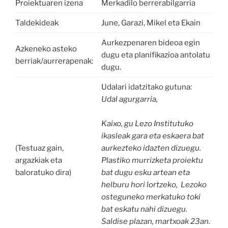
Proiektuaren izena
Merkadilo berrerabilgarria
Taldekideak
June, Garazi, Mikel eta Ekain
Aurkezpenaren bideoa egin
Azkeneko asteko
dugu eta planifikazioa antolatu
berriak/aurrerapenak:
dugu.
Udalari idatzitako gutuna:
Udal agurgarria,
Kaixo, gu Lezo Institutuko
ikasleak gara eta eskaera bat
(Testuaz gain,
aurkezteko idazten dizuegu.
argazkiak eta
Plastiko murrizketa proiektu
baloratuko dira)
bat dugu esku artean eta
helburu hori lortzeko, Lezoko
osteguneko merkatuko toki
bat eskatu nahi dizuegu.
Saldise plazan, martxoak 23an.