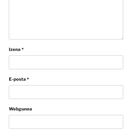
Izena
*
E-posta
*
Webgunea