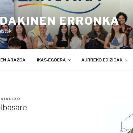
NDAKINEN ERRONKA
istak
NEN ARAZOA
IKAS-EGOERA
AURREKO EDIZIOAK
SAIALEZO
albasare