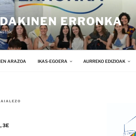
NDAKINEN ERRONKA
istak
NEN ARAZOA
IKAS-EGOERA
AURREKO EDIZIOAK
SAIALEZO
, 3E