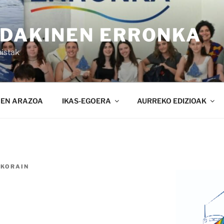
NDAKINEN ERRONKA
istak
NEN ARAZOA
IKAS-EGOERA
AURREKO EDIZIOAK
KORAIN