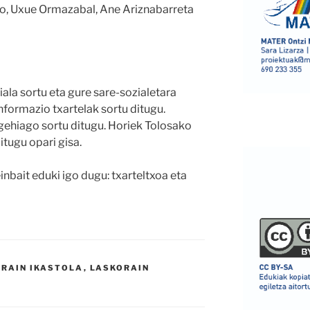
io, Uxue Ormazabal, Ane Ariznabarreta
ala sortu eta gure sare-sozialetara
informazio txartelak sortu ditugu.
gehiago sortu ditugu. Horiek Tolosako
itugu opari gisa.
inbait eduki igo dugu: txarteltxoa eta
RAIN IKASTOLA
,
LASKORAIN